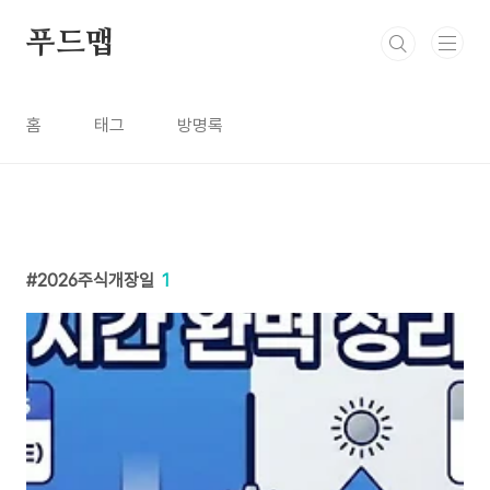
본문 바로가기
푸드맵
홈
태그
방명록
2026주식개장일
1