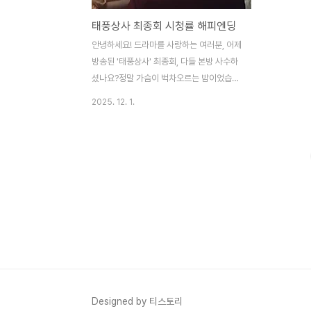
태풍상사 최종회 시청률 해피엔딩
안녕하세요! 드라마를 사랑하는 여러분, 어제
방송된 '태풍상사' 최종회, 다들 본방 사수하
셨나요?정말 가슴이 벅차오르는 밤이었습니
다. 1997년 그 차가웠던 IMF 시절을 배경으
2025. 12. 1.
로 우리네 아버지, 어머니, 그리고 청춘들의
뜨거운 이야기를 그려냈던 이 드라마가 마침
내 대단원의 막을 내렸습니다.마지막 회 시청
률이 무려 전국 10.3%를 기록했다고 하니,
저만 울면서 본 게 아니었나 봅니다. 두 자릿
수 시청률 돌파라니 정말 대단하지 않나요?
"사람이 꽃보다 아름다워."이 한 문장을 끝까
지 증명해 낸 '태풍상사'. 오늘은 그 마지막 이
야기 속에 담긴 태풍 정신과 10%의 기적, 그
리고 우리가 놓치지 말아야 할 감동 포인트를
꼼꼼하게 정리해 드리려 합니다. 드라마의 여
운이 가시기 전에 함께 이야기 나눠봐요. ..
Designed by 티스토리