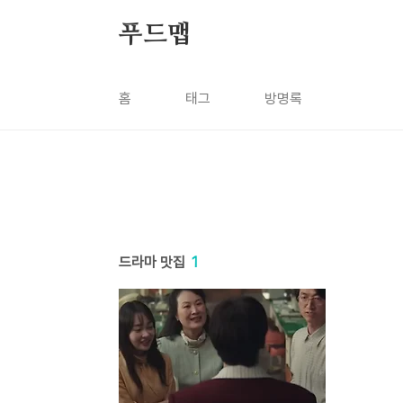
본문 바로가기
푸드맵
홈
태그
방명록
드라마 맛집
1