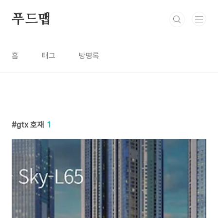
본문 바로가기
푸드맵
홈
태그
방명록
gtx 호재
1