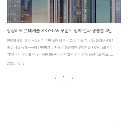
청량리역 롯데캐슬 SKY-L65 무순위 청약 결과 경쟁률 4만대 1
안녕하세요! 요즘 부동산 뉴스만 틀면 나오는 그곳, 다들 한 번쯤 들어보셨죠?
바로 서울 동대문구의 랜드마크로 떠오른 청량리역 롯데캐슬 SKY-L65 이야
기입니다. 세상에, 단 3가구를 뽑는데 무려 12만 명이 넘게 몰렸다고 해요. 단
순한 아파트 청약을 넘어 거의 '전 국민의 눈치 게임'이 된 것 같은데요. 대체 왜
2025. 12. 3.
이렇게 사람들이 열광하는 걸까요? 이유는 명확합니다. 당첨만 되면 앉은 자리
에서 최소 10억 원을 벌 수 있다는, 말 그대로 '10억 로또'이기 때문이죠. 오늘
1
포스팅에서는 왜 이렇게 역대급 경쟁률이 나왔는지, 그리고 이 현상이 우리에
게 시사하는 바가 무엇인지 꼼꼼하게, 그리고 아주 쉽게 풀어서 설명해 드릴게
요. 자, 준비되셨나요? 청량리 롯데캐슬 무순위 청약, 12만 명 몰린 역대급 경
쟁..