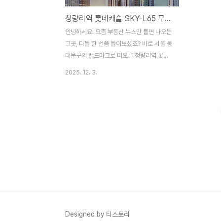
청량리역 롯데캐슬 SKY-L65 무순위 청약 결과 경쟁률 4만대 1
안녕하세요! 요즘 부동산 뉴스만 틀면 나오는
그곳, 다들 한 번쯤 들어보셨죠? 바로 서울 동
대문구의 랜드마크로 떠오른 청량리역 롯데
캐슬 SKY-L65 이야기입니다. 세상에, 단 3
2025. 12. 3.
가구를 뽑는데 무려 12만 명이 넘게 몰렸다
고 해요. 단순한 아파트 청약을 넘어 거의 '전
국민의 눈치 게임'이 된 것 같은데요. 대체 왜
이렇게 사람들이 열광하는 걸까요? 이유는
명확합니다. 당첨만 되면 앉은 자리에서 최소
10억 원을 벌 수 있다는, 말 그대로 '10억 로
또'이기 때문이죠. 오늘 포스팅에서는 왜 이
렇게 역대급 경쟁률이 나왔는지, 그리고 이
현상이 우리에게 시사하는 바가 무엇인지 꼼
꼼하게, 그리고 아주 쉽게 풀어서 설명해 드
릴게요. 자, 준비되셨나요? 청량리 롯데캐슬
무순위 청약, 12만 명 몰린 역대급 경쟁..
Designed by 티스토리