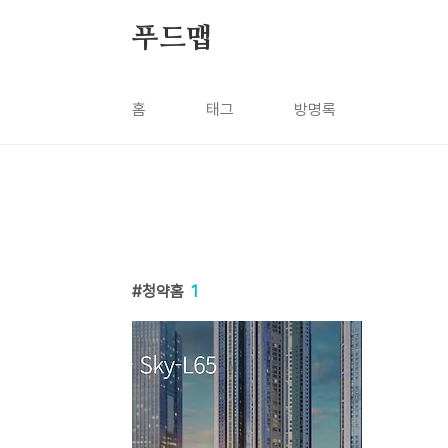
본문 바로가기
푸드맵
홈
태그
방명록
청약홈
1