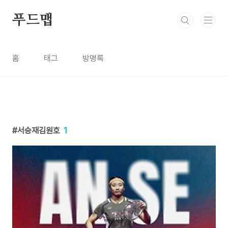
본문 바로가기
푸드맵
홈
태그
방명록
서승재김원호
1