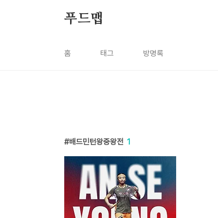
본문 바로가기
푸드맵
홈
태그
방명록
배드민턴왕중왕전
1