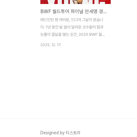
BWF 월드투어 파이널 안세영 경기 일정 중계 방송
배드민턴 팬 여러분, 드디어 그날이 왔습니
다. 1년 동안 쉼 없이 달려온 선수들의 땀과
눈물이 결실을 맺는 순간, 2025 BWF 월드
투어 파이널이 바로 오늘 시작됩니다. 혹시
2025. 12. 17.
"이번엔 진짜 우승할 수 있을까?" 하며 가슴
졸이고 계신가요? 저도 마찬가지입니다. 특
히 이번 시즌 전무후무한 기록을 써 내려가고
있는 안세영 선수가 과연 11관왕이라는 대기
록을 달성할 수 있을지, 전 세계의 이목이 쏠
려 있습니다. 단순히 이기는 경기가 아니라,
역사가 만들어지는 현장이니까요. 오늘은 바
로 그 역사적인 순간을 놓치지 않으시도록,
12월 17일부터 시작되는 안세영 선수의 경
기 일정과 중계 방송 정보, 그리고 우리 국가
대표팀의 관전 포인트까지 아주 상세하게 정
리해 드리려 합니다. 스마트폰으로 보시는 분
Designed by 티스토리