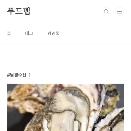
본문 바로가기
푸드맵
홈
태그
방명록
남경수산
1