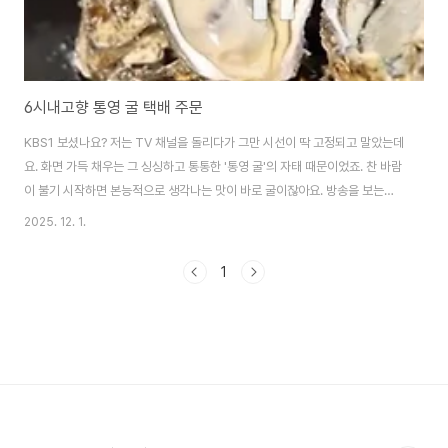
6시내고향 통영 굴 택배 주문
KBS1 보셨나요? 저는 TV 채널을 돌리다가 그만 시선이 딱 고정되고 말았는데
요. 화면 가득 채우는 그 싱싱하고 통통한 '통영 굴'의 자태 때문이었죠. 찬 바람
이 불기 시작하면 본능적으로 생각나는 맛이 바로 굴이잖아요. 방송을 보는데
어찌나 군침이 돌던지, "아, 저건 무조건 시켜 먹어야겠다!"라는 생각이 절로 들
2025. 12. 1.
더라고요. 아마 저처럼 방송 보시고 "저기 어디야? 어떻게 주문해?"라며 검색
창을 두드리신 분들이 많으실 것 같아요. 그래서 준비했습니다! 방송에 나온 남
1
경수산 정보부터, 지금 딱 제철인 통영 굴을 실패 없이 택배로 주문하는 꿀팁,
그리고 가장 맛있게 즐기는 방법까지 꼼꼼하게 정리해 드릴게요. 바다의 우유
라 불리는 굴, 이제 집에서 편하게 즐겨보자고요! 🌊 겨울 바다의 선물, 왜 하
필..