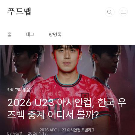
본문 바로가기
푸드맵
홈
태그
방명록
카테고리 없음
2026 U23 아시안컵, 한국 우
즈벡 중계 어디서 볼까?
by 푸드맵
2026. 1. 13.